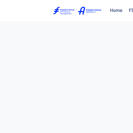
Home
FS