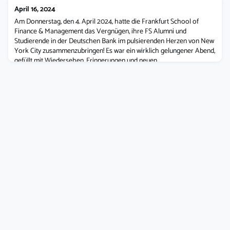
Absolventinnen und Absolventen vor Ort war die Reunion ein voller
April 16, 2024
Erfolg.In seiner Eröffnungsrede begrüßte Prof. Dr. Nils S
Am Donnerstag, den 4. April 2024, hatte die Frankfurt School of
Finance & Management das Vergnügen, ihre FS Alumni und
Studierende in der Deutschen Bank im pulsierenden Herzen von New
York City zusammenzubringen! Es war ein wirklich gelungener Abend,
gefüllt mit Wiedersehen, Erinnerungen und neuen
Verbindungen.Vielen Dank an alle Teilnehmer, die uns mit ihrer
Anwesenheit beehrt haben 🙌 Ihre Gesch