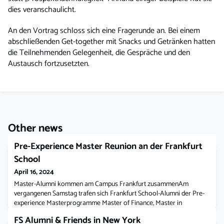
dies veranschaulicht.
An den Vortrag schloss sich eine Fragerunde an. Bei einem
abschließenden Get-together mit Snacks und Getränken hatten
die Teilnehmenden Gelegenheit, die Gespräche und den
Austausch fortzusetzten.
Other news
Pre-Experience Master Reunion an der Frankfurt
School
April 16, 2024
Master-Alumni kommen am Campus Frankfurt zusammenAm
vergangenen Samstag trafen sich Frankfurt School-Alumni der Pre-
experience Masterprogramme Master of Finance, Master in
Management und Master in Applied Data Science für ein
FS Alumni & Friends in New York
Wiedersehen auf dem Campus Frankfurt. Mit über 140