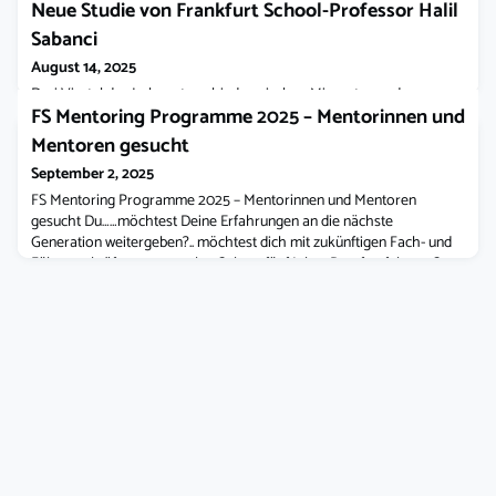
Neue Studie von Frankfurt School-Professor Halil
Sabanci
August 14, 2025
Drei Viertel des Lohnunterschieds zwischen Migranten und
FS Mentoring Programme 2025 – Mentorinnen und
Einheimischen sind auf Probleme zurückzuführen in besser bezahlte
Jobs und Branchen zu gelangen, das verbleibende Viertel auf
Mentoren gesucht
ungleiche Bezahlung Politische Maßnahmen zur Verringerung dieser
September 2, 2025
Lücke sollten darauf abzielen, Migranten den Zugang zu höher
bezahlten Jobs zu erleichternDie Einkommensunterschiede
FS Mentoring Programme 2025 – Mentorinnen und Mentoren
verringern sich bei den Kindern von
gesucht Du……möchtest Deine Erfahrungen an die nächste
Generation weitergeben?.. möchtest dich mit zukünftigen Fach- und
Führungskräften austauschen?…hast fünf Jahre Berufserfahrung?
Dann werde Mentor/in und unterstütze für einen Zeitraum von sechs
Monaten eine/n Absolventin/Absolventen des Management-
Studiengangs.Hier kannst Du dich noch bis zu