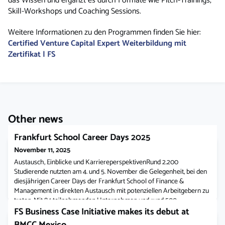
das Wissen und ergänzt es durch Formate wie Pitch-Trainings,
Skill-Workshops und Coaching Sessions.
Weitere Informationen zu den Programmen finden Sie hier:
Certified Venture Capital Expert Weiterbildung mit
Zertifikat | FS
Other news
Frankfurt School Career Days 2025
November 11, 2025
Austausch, Einblicke und KarriereperspektivenRund 2.200
Studierende nutzten am 4. und 5. November die Gelegenheit, bei den
diesjährigen Career Days der Frankfurt School of Finance &
Management in direkten Austausch mit potenziellen Arbeitgebern zu
treten. Mit 84 teilnehmenden Unternehmen und rund 500
Unternehmensvertreterinnen und -vertretern, darunter etwa 100
FS Business Case Initiative makes its debut at
Alumni, unterstrich das Event einmal
BMCC Mexico