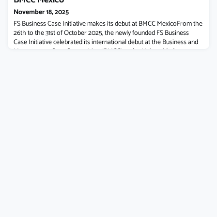
November 18, 2025
FS Business Case Initiative makes its debut at BMCC MexicoFrom the
26th to the 31st of October 2025, the newly founded FS Business
Case Initiative celebrated its international debut at the Business and
Management Case Competition (BMCC) at the Universidad
Panamericana in Mexico. This marked the initiative's first appearance
on the global stage, officially representing the Frankfurt School of
Finan